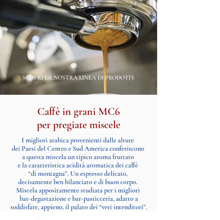
SCOPRI LA NOSTRA LINEA DI PRODOTTI:
Caffè in grani MC6
per pregiate miscele
I migliori arabica provenienti dalle alture
dei Paesi del Centro e Sud America conferiscono
a questa miscela un tipico aroma fruttato
e la caratteristica acidità aromatica dei caffè
“di montagna”. Un espresso delicato,
decisamente ben bilanciato e di buon corpo.
Miscela appositamente studiata per i migliori
bar-degustazione e bar-pasticceria, adatto a
soddisfare, appieno, il palato dei “veri intenditori”.